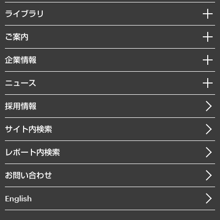
経営戦略
ライブラリ
組織・人事戦略
経済調査
ご案内
デジタルイノベーション
レポート
国際（グローバルビジネス・開発支援・国際戦略・グローバルヘルス）
セミナー・イベント情報
企業情報
コラム
サステナビリティ（環境・資源・エネルギー・ESG・人権）
MUFGビジネスセミナー
調査・研究報告書
私たちの想い
共生・ダイバーシティ
ニュース
受託案件情報
クローズアップ
社長メッセージ
GRC（ガバナンス・リスク・コンプライアンス）・防災（政策）
その他お申し込み
ニュースリリース
経営用語集
採用情報
会社概要
経済・産業・雇用・労働
調査協力のお願い
お知らせ
受託・受注実績（官公庁関連）
企業理念
医療・介護・福祉・教育・子ども
サイト内検索
メディア掲載・出演
役員一覧
自治体経営・官民協働
寄稿記事
沿革
レポート内検索
まちづくり・観光・交通・スポーツ・スマートシティ
書籍
組織図・本部部室紹介
自然資源・農林水産業・食料システム
お問い合わせ
インドネシア現地法人
決算公告
English
業績ハイライト