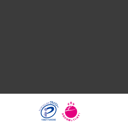
デジタルイノベーション
国際（グローバルビジネス・開発支援・国際戦略・グローバル
サステナビリティ（環境・資源・エネルギー・ESG・人権）
共生・ダイバーシティ
GRC（ガバナンス・リスク・コンプライアンス）・防災（政策
経済・産業・雇用・労働
医療・介護・福祉・教育・子ども
自治体経営・官民協働
まちづくり・観光・交通・スポーツ・スマートシティ
自然資源・農林水産業・食料システム