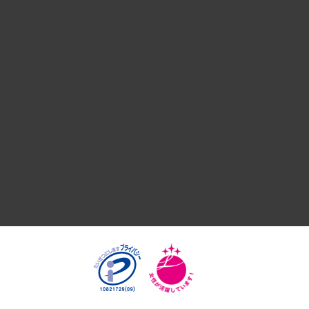
デジタルイノベーション
国際（グローバルビジネス・開発支援・国際戦略・グローバル
サステナビリティ（環境・資源・エネルギー・ESG・人権）
共生・ダイバーシティ
GRC（ガバナンス・リスク・コンプライアンス）・防災（政策
経済・産業・雇用・労働
医療・介護・福祉・教育・子ども
自治体経営・官民協働
まちづくり・観光・交通・スポーツ・スマートシティ
自然資源・農林水産業・食料システム