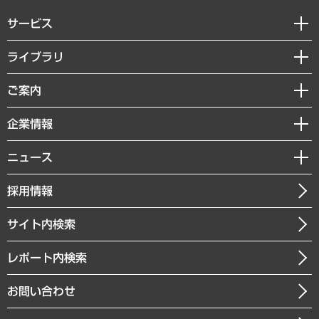
サービス
経営戦略
ライブラリ
組織・人事戦略
経済調査
ご案内
デジタルイノベーション
レポート
国際（グローバルビジネス・開発支援・国際戦略・グローバルヘルス）
セミナー・イベント情報
企業情報
コラム
サステナビリティ（環境・資源・エネルギー・ESG・人権）
MUFGビジネスセミナー
調査・研究報告書
私たちの想い
共生・ダイバーシティ
ニュース
受託案件情報
クローズアップ
社長メッセージ
GRC（ガバナンス・リスク・コンプライアンス）・防災（政策）
その他お申し込み
ニュースリリース
経営用語集
採用情報
会社概要
経済・産業・雇用・労働
調査協力のお願い
お知らせ
受託・受注実績（官公庁関連）
企業理念
医療・介護・福祉・教育・子ども
サイト内検索
メディア掲載・出演
役員一覧
自治体経営・官民協働
寄稿記事
沿革
レポート内検索
まちづくり・観光・交通・スポーツ・スマートシティ
書籍
組織図・本部部室紹介
自然資源・農林水産業・食料システム
お問い合わせ
インドネシア現地法人
決算公告