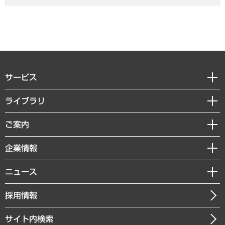
サービス
経営戦略
ライブラリ
組織・人事戦略
経済調査
ご案内
デジタルイノベーション
レポート
国際（グローバルビジネス・開発支援・国際戦略・グローバルヘルス）
セミナー・イベント情報
企業情報
コラム
サステナビリティ（環境・資源・エネルギー・ESG・人権）
MUFGビジネスセミナー
調査・研究報告書
私たちの想い
共生・ダイバーシティ
ニュース
受託案件情報
クローズアップ
社長メッセージ
GRC（ガバナンス・リスク・コンプライアンス）・防災（政策）
その他お申し込み
ニュースリリース
経営用語集
採用情報
会社概要
経済・産業・雇用・労働
調査協力のお願い
お知らせ
受託・受注実績（官公庁関連）
企業理念
医療・介護・福祉・教育・子ども
サイト内検索
メディア掲載・出演