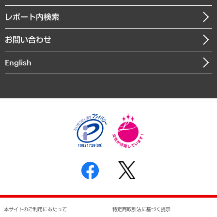
役員一覧
自治体経営・官民協働
寄稿記事
沿革
レポート内検索
まちづくり・観光・交通・スポーツ・スマートシティ
書籍
組織図・本部部室紹介
自然資源・農林水産業・食料システム
お問い合わせ
インドネシア現地法人
決算公告
English
業績ハイライト
アクセスマップ
個人情報保護方針
環境方針
サステナビリティ
特定商取引法に基づく表示
SNSアカウントコミュニティガイドライン
反社会的勢力に対する基本方針
個人情報の取り扱いについて
書面による個人情報の開示等の請求の手続きについて
本サイトのご利用にあたって
特定商取引法に基づく提示