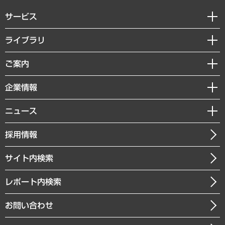
サービス
経営戦略
ライブラリ
組織・人事戦略
経済調査
ご案内
デジタルイノベーション
レポート
国際（グローバルビジネス・開発支援・国際戦略・グローバルヘルス）
セミナー・イベント情報
企業情報
コラム
サステナビリティ（環境・資源・エネルギー・ESG・人権）
MUFGビジネスセミナー
調査・研究報告書
私たちの想い
共生・ダイバーシティ
ニュース
受託案件情報
クローズアップ
社長メッセージ
GRC（ガバナンス・リスク・コンプライアンス）・防災（政策）
その他お申し込み
ニュースリリース
経営用語集
採用情報
会社概要
経済・産業・雇用・労働
調査協力のお願い
お知らせ
受託・受注実績（官公庁関連）
企業理念
医療・介護・福祉・教育・子ども
サイト内検索
メディア掲載・出演
役員一覧
自治体経営・官民協働
寄稿記事
沿革
レポート内検索
まちづくり・観光・交通・スポーツ・スマートシティ
書籍
組織図・本部部室紹介
自然資源・農林水産業・食料システム
お問い合わせ
インドネシア現地法人
決算公告