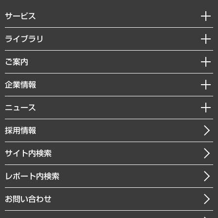
サービス
経営戦略
ライブラリ
組織・人事戦略
経済調査
ご案内
デジタルイノベーション
レポート
国際（グローバルビジネス・開発支援・国際戦略・グローバルヘルス）
セミナー・イベント情報
企業情報
コラム
サステナビリティ（環境・資源・エネルギー・ESG・人権）
MUFGビジネスセミナー
調査・研究報告書
私たちの想い
共生・ダイバーシティ
ニュース
受託案件情報
クローズアップ
社長メッセージ
GRC（ガバナンス・リスク・コンプライアンス）・防災（政策）
その他お申し込み
ニュースリリース
経営用語集
採用情報
会社概要
経済・産業・雇用・労働
調査協力のお願い
お知らせ
受託・受注実績（官公庁関連）
企業理念
医療・介護・福祉・教育・子ども
サイト内検索
メディア掲載・出演
役員一覧
自治体経営・官民協働
寄稿記事
沿革
レポート内検索
まちづくり・観光・交通・スポーツ・スマートシティ
書籍
組織図・本部部室紹介
自然資源・農林水産業・食料システム
お問い合わせ
インドネシア現地法人
決算公告