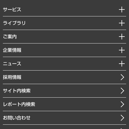
サービス
経営戦略
ライブラリ
組織・人事戦略
経済調査
ご案内
デジタルイノベーション
レポート
国際（グローバルビジネス・開発支援・国際戦略・グローバルヘルス）
セミナー・イベント情報
企業情報
コラム
サステナビリティ（環境・資源・エネルギー・ESG・人権）
MUFGビジネスセミナー
調査・研究報告書
私たちの想い
共生・ダイバーシティ
ニュース
受託案件情報
クローズアップ
社長メッセージ
GRC（ガバナンス・リスク・コンプライアンス）・防災（政策）
その他お申し込み
ニュースリリース
経営用語集
採用情報
会社概要
経済・産業・雇用・労働
調査協力のお願い
お知らせ
受託・受注実績（官公庁関連）
企業理念
医療・介護・福祉・教育・子ども
サイト内検索
メディア掲載・出演
役員一覧
自治体経営・官民協働
寄稿記事
沿革
レポート内検索
まちづくり・観光・交通・スポーツ・スマートシティ
書籍
組織図・本部部室紹介
自然資源・農林水産業・食料システム
お問い合わせ
インドネシア現地法人
決算公告