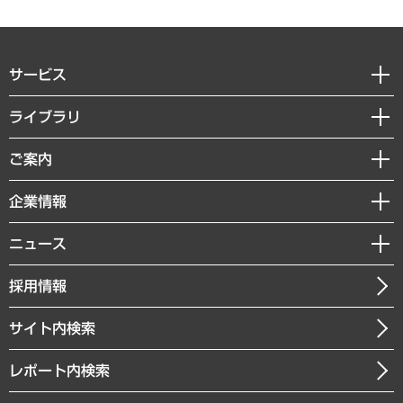
サービス
経営戦略
ライブラリ
組織・人事戦略
経済調査
ご案内
デジタルイノベーション
レポート
国際（グローバルビジネス・開発支援・国際戦略・グローバルヘルス）
セミナー・イベント情報
企業情報
コラム
サステナビリティ（環境・資源・エネルギー・ESG・人権）
MUFGビジネスセミナー
調査・研究報告書
私たちの想い
共生・ダイバーシティ
ニュース
受託案件情報
クローズアップ
社長メッセージ
GRC（ガバナンス・リスク・コンプライアンス）・防災（政策）
その他お申し込み
ニュースリリース
経営用語集
採用情報
会社概要
経済・産業・雇用・労働
調査協力のお願い
お知らせ
受託・受注実績（官公庁関連）
企業理念
医療・介護・福祉・教育・子ども
サイト内検索
メディア掲載・出演
役員一覧
自治体経営・官民協働
寄稿記事
沿革
レポート内検索
まちづくり・観光・交通・スポーツ・スマートシティ
書籍
組織図・本部部室紹介
自然資源・農林水産業・食料システム