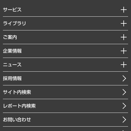
サービス
経営戦略
ライブラリ
組織・人事戦略
経済調査
ご案内
デジタルイノベーション
レポート
国際（グローバルビジネス・開発支援・国際戦略・グローバルヘルス）
セミナー・イベント情報
企業情報
コラム
サステナビリティ（環境・資源・エネルギー・ESG・人権）
MUFGビジネスセミナー
調査・研究報告書
私たちの想い
共生・ダイバーシティ
ニュース
受託案件情報
クローズアップ
社長メッセージ
GRC（ガバナンス・リスク・コンプライアンス）・防災（政策）
その他お申し込み
ニュースリリース
経営用語集
採用情報
会社概要
経済・産業・雇用・労働
調査協力のお願い
お知らせ
受託・受注実績（官公庁関連）
企業理念
医療・介護・福祉・教育・子ども
サイト内検索
メディア掲載・出演
役員一覧
自治体経営・官民協働
寄稿記事
沿革
レポート内検索
まちづくり・観光・交通・スポーツ・スマートシティ
書籍
組織図・本部部室紹介
自然資源・農林水産業・食料システム
お問い合わせ
インドネシア現地法人
決算公告