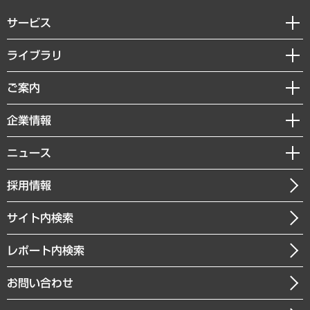
サービス
経営戦略
ライブラリ
組織・人事戦略
経済調査
ご案内
デジタルイノベーション
レポート
国際（グローバルビジネス・開発支援・国際戦略・グローバルヘルス）
セミナー・イベント情報
企業情報
コラム
サステナビリティ（環境・資源・エネルギー・ESG・人権）
MUFGビジネスセミナー
調査・研究報告書
私たちの想い
共生・ダイバーシティ
ニュース
受託案件情報
クローズアップ
社長メッセージ
GRC（ガバナンス・リスク・コンプライアンス）・防災（政策）
その他お申し込み
ニュースリリース
経営用語集
採用情報
会社概要
経済・産業・雇用・労働
調査協力のお願い
お知らせ
受託・受注実績（官公庁関連）
企業理念
医療・介護・福祉・教育・子ども
サイト内検索
メディア掲載・出演
役員一覧
自治体経営・官民協働
寄稿記事
沿革
レポート内検索
まちづくり・観光・交通・スポーツ・スマートシティ
書籍
組織図・本部部室紹介
自然資源・農林水産業・食料システム
お問い合わせ
インドネシア現地法人
決算公告