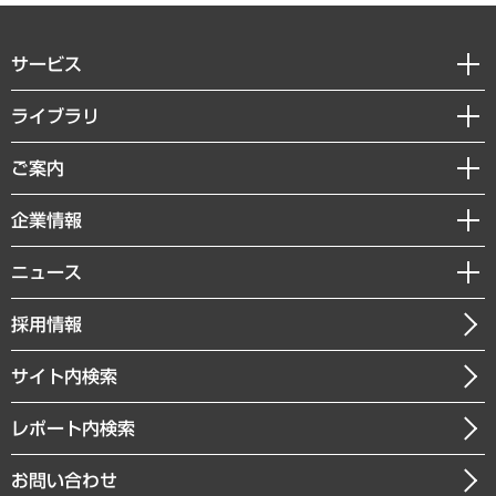
サービス
経営戦略
ライブラリ
組織・人事戦略
経済調査
ご案内
デジタルイノベーション
レポート
国際（グローバルビジネス・開発支援・国際戦略・グローバルヘルス）
セミナー・イベント情報
企業情報
コラム
サステナビリティ（環境・資源・エネルギー・ESG・人権）
MUFGビジネスセミナー
調査・研究報告書
私たちの想い
共生・ダイバーシティ
ニュース
受託案件情報
クローズアップ
社長メッセージ
GRC（ガバナンス・リスク・コンプライアンス）・防災（政策）
その他お申し込み
ニュースリリース
経営用語集
採用情報
会社概要
経済・産業・雇用・労働
調査協力のお願い
お知らせ
受託・受注実績（官公庁関連）
企業理念
医療・介護・福祉・教育・子ども
サイト内検索
メディア掲載・出演
役員一覧
自治体経営・官民協働
寄稿記事
沿革
レポート内検索
まちづくり・観光・交通・スポーツ・スマートシティ
書籍
組織図・本部部室紹介
自然資源・農林水産業・食料システム
お問い合わせ
インドネシア現地法人