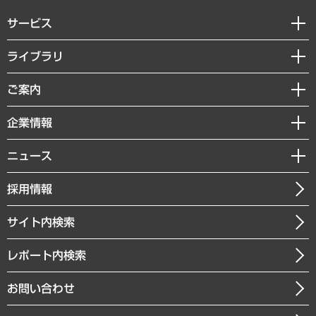
サービス
経営戦略
ライブラリ
組織・人事戦略
経済調査
ご案内
デジタルイノベーション
レポート
国際（グローバルビジネス・開発支援・国際戦略・グローバルヘルス）
セミナー・イベント情報
企業情報
コラム
サステナビリティ（環境・資源・エネルギー・ESG・人権）
MUFGビジネスセミナー
調査・研究報告書
私たちの想い
共生・ダイバーシティ
ニュース
受託案件情報
クローズアップ
社長メッセージ
GRC（ガバナンス・リスク・コンプライアンス）・防災（政策）
その他お申し込み
ニュースリリース
経営用語集
採用情報
会社概要
経済・産業・雇用・労働
調査協力のお願い
お知らせ
受託・受注実績（官公庁関連）
企業理念
医療・介護・福祉・教育・子ども
サイト内検索
メディア掲載・出演
役員一覧
自治体経営・官民協働
寄稿記事
沿革
レポート内検索
まちづくり・観光・交通・スポーツ・スマートシティ
書籍
組織図・本部部室紹介
自然資源・農林水産業・食料システム
お問い合わせ
インドネシア現地法人
決算公告