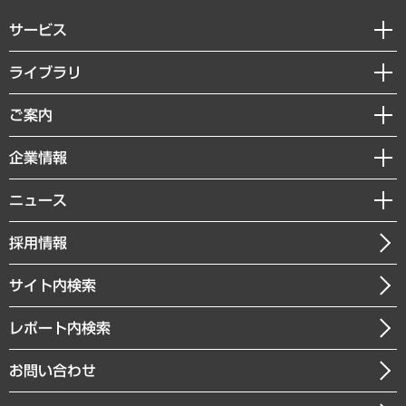
サービス
経営戦略
ライブラリ
組織・人事戦略
経済調査
ご案内
デジタルイノベーション
レポート
国際（グローバルビジネス・開発支援・国際戦略・グローバルヘルス）
セミナー・イベント情報
企業情報
コラム
サステナビリティ（環境・資源・エネルギー・ESG・人権）
MUFGビジネスセミナー
調査・研究報告書
私たちの想い
共生・ダイバーシティ
ニュース
受託案件情報
クローズアップ
社長メッセージ
GRC（ガバナンス・リスク・コンプライアンス）・防災（政策）
その他お申し込み
ニュースリリース
経営用語集
採用情報
会社概要
経済・産業・雇用・労働
調査協力のお願い
お知らせ
受託・受注実績（官公庁関連）
企業理念
医療・介護・福祉・教育・子ども
サイト内検索
メディア掲載・出演
役員一覧
自治体経営・官民協働
寄稿記事
沿革
レポート内検索
まちづくり・観光・交通・スポーツ・スマートシティ
書籍
組織図・本部部室紹介
自然資源・農林水産業・食料システム
お問い合わせ
インドネシア現地法人
決算公告