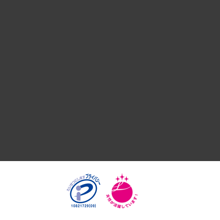
デジタルイノベーション
国際（グローバルビジネス・開発支援・国際戦略・グローバル
サステナビリティ（環境・資源・エネルギー・ESG・人権）
共生・ダイバーシティ
GRC（ガバナンス・リスク・コンプライアンス）・防災（政策
経済・産業・雇用・労働
医療・介護・福祉・教育・子ども
自治体経営・官民協働
まちづくり・観光・交通・スポーツ・スマートシティ
自然資源・農林水産業・食料システム