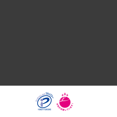
デジタルイノベーション
国際（グローバルビジネス・開発支援・国際戦略・グローバル
サステナビリティ（環境・資源・エネルギー・ESG・人権）
共生・ダイバーシティ
GRC（ガバナンス・リスク・コンプライアンス）・防災（政策
経済・産業・雇用・労働
医療・介護・福祉・教育・子ども
自治体経営・官民協働
まちづくり・観光・交通・スポーツ・スマートシティ
自然資源・農林水産業・食料システム