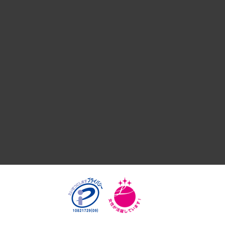
デジタルイノベーション
国際（グローバルビジネス・開発支援・国際戦略・グローバル
サステナビリティ（環境・資源・エネルギー・ESG・人権）
共生・ダイバーシティ
GRC（ガバナンス・リスク・コンプライアンス）・防災（政策
経済・産業・雇用・労働
医療・介護・福祉・教育・子ども
自治体経営・官民協働
まちづくり・観光・交通・スポーツ・スマートシティ
自然資源・農林水産業・食料システム