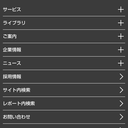
サービス
経営戦略
ライブラリ
組織・人事戦略
経済調査
ご案内
デジタルイノベーション
レポート
国際（グローバルビジネス・開発支援・国際戦略・グローバルヘルス）
セミナー・イベント情報
企業情報
コラム
サステナビリティ（環境・資源・エネルギー・ESG・人権）
MUFGビジネスセミナー
調査・研究報告書
私たちの想い
共生・ダイバーシティ
ニュース
受託案件情報
クローズアップ
社長メッセージ
GRC（ガバナンス・リスク・コンプライアンス）・防災（政策）
その他お申し込み
ニュースリリース
経営用語集
採用情報
会社概要
経済・産業・雇用・労働
調査協力のお願い
お知らせ
受託・受注実績（官公庁関連）
企業理念
医療・介護・福祉・教育・子ども
サイト内検索
メディア掲載・出演
役員一覧
自治体経営・官民協働
寄稿記事
沿革
レポート内検索
まちづくり・観光・交通・スポーツ・スマートシティ
書籍
組織図・本部部室紹介
自然資源・農林水産業・食料システム
お問い合わせ
インドネシア現地法人
決算公告