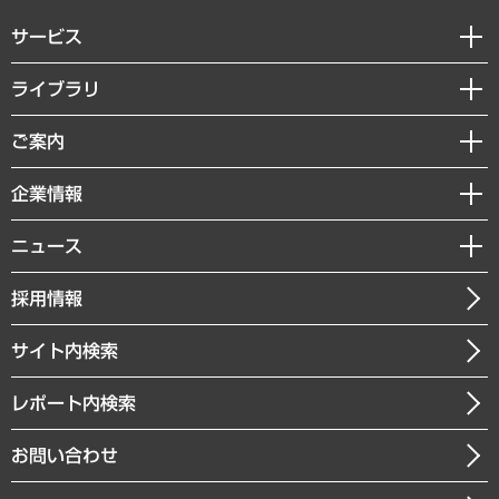
サービス
経営戦略
ライブラリ
組織・人事戦略
経済調査
ご案内
デジタルイノベーション
レポート
国際（グローバルビジネス・開発支援・国際戦略・グローバルヘルス）
セミナー・イベント情報
企業情報
コラム
サステナビリティ（環境・資源・エネルギー・ESG・人権）
MUFGビジネスセミナー
調査・研究報告書
私たちの想い
共生・ダイバーシティ
ニュース
受託案件情報
クローズアップ
社長メッセージ
GRC（ガバナンス・リスク・コンプライアンス）・防災（政策）
その他お申し込み
ニュースリリース
経営用語集
採用情報
会社概要
経済・産業・雇用・労働
調査協力のお願い
お知らせ
受託・受注実績（官公庁関連）
企業理念
医療・介護・福祉・教育・子ども
サイト内検索
メディア掲載・出演
役員一覧
自治体経営・官民協働
寄稿記事
沿革
レポート内検索
まちづくり・観光・交通・スポーツ・スマートシティ
書籍
組織図・本部部室紹介
自然資源・農林水産業・食料システム
お問い合わせ
インドネシア現地法人
決算公告