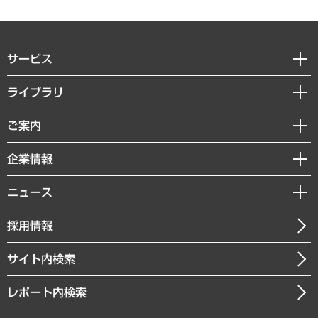
サービス
経営戦略
ライブラリ
組織・人事戦略
経済調査
ご案内
デジタルイノベーション
レポート
国際（グローバルビジネス・開発支援・国際戦略・グローバルヘルス）
セミナー・イベント情報
企業情報
コラム
サステナビリティ（環境・資源・エネルギー・ESG・人権）
MUFGビジネスセミナー
調査・研究報告書
私たちの想い
共生・ダイバーシティ
ニュース
受託案件情報
クローズアップ
社長メッセージ
GRC（ガバナンス・リスク・コンプライアンス）・防災（政策）
その他お申し込み
ニュースリリース
経営用語集
採用情報
会社概要
経済・産業・雇用・労働
調査協力のお願い
お知らせ
受託・受注実績（官公庁関連）
企業理念
医療・介護・福祉・教育・子ども
サイト内検索
メディア掲載・出演
役員一覧
自治体経営・官民協働
寄稿記事
沿革
レポート内検索
まちづくり・観光・交通・スポーツ・スマートシティ
書籍
組織図・本部部室紹介
自然資源・農林水産業・食料システム