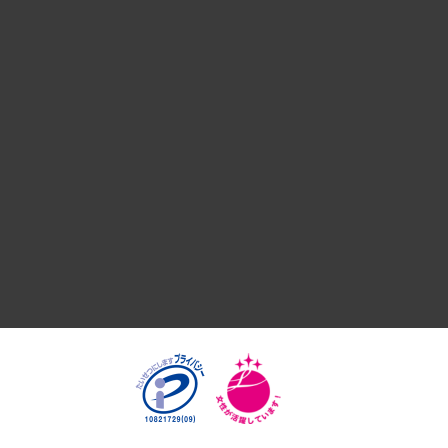
デジタルイノベーション
国際（グローバルビジネス・開発支援・国際戦略・グローバル
サステナビリティ（環境・資源・エネルギー・ESG・人権）
共生・ダイバーシティ
GRC（ガバナンス・リスク・コンプライアンス）・防災（政策
経済・産業・雇用・労働
医療・介護・福祉・教育・子ども
自治体経営・官民協働
まちづくり・観光・交通・スポーツ・スマートシティ
自然資源・農林水産業・食料システム