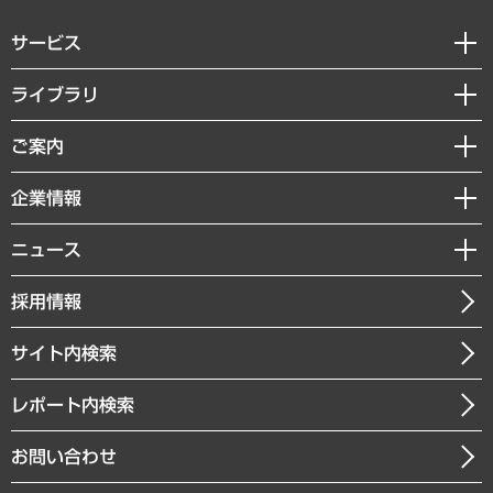
サービス
経営戦略
ライブラリ
組織・人事戦略
経済調査
ご案内
デジタルイノベーション
レポート
国際（グローバルビジネス・開発支援・国際戦略・グローバルヘルス）
セミナー・イベント情報
企業情報
コラム
サステナビリティ（環境・資源・エネルギー・ESG・人権）
MUFGビジネスセミナー
調査・研究報告書
私たちの想い
共生・ダイバーシティ
ニュース
受託案件情報
クローズアップ
社長メッセージ
GRC（ガバナンス・リスク・コンプライアンス）・防災（政策）
その他お申し込み
ニュースリリース
経営用語集
採用情報
会社概要
経済・産業・雇用・労働
調査協力のお願い
お知らせ
受託・受注実績（官公庁関連）
企業理念
医療・介護・福祉・教育・子ども
サイト内検索
メディア掲載・出演
役員一覧
自治体経営・官民協働
寄稿記事
沿革
レポート内検索
まちづくり・観光・交通・スポーツ・スマートシティ
書籍
組織図・本部部室紹介
自然資源・農林水産業・食料システム
お問い合わせ
インドネシア現地法人