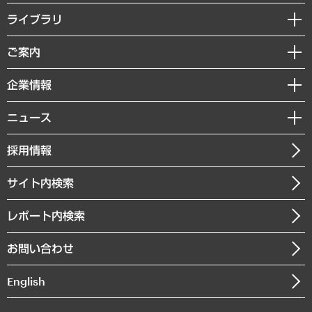
経営戦略
ライブラリ
組織・人事戦略
経済調査
ご案内
デジタルイノベーション
レポート
国際（グローバルビジネス・開発支援・国際戦略・グローバルヘルス）
セミナー・イベント情報
企業情報
コラム
サステナビリティ（環境・資源・エネルギー・ESG・人権）
MUFGビジネスセミナー
調査・研究報告書
私たちの想い
共生・ダイバーシティ
ニュース
受託案件情報
クローズアップ
社長メッセージ
GRC（ガバナンス・リスク・コンプライアンス）・防災（政策）
その他お申し込み
ニュースリリース
経営用語集
採用情報
会社概要
経済・産業・雇用・労働
調査協力のお願い
お知らせ
受託・受注実績（官公庁関連）
企業理念
医療・介護・福祉・教育・子ども
サイト内検索
メディア掲載・出演
役員一覧
自治体経営・官民協働
寄稿記事
沿革
レポート内検索
まちづくり・観光・交通・スポーツ・スマートシティ
書籍
組織図・本部部室紹介
自然資源・農林水産業・食料システム
お問い合わせ
インドネシア現地法人
決算公告
English
業績ハイライト