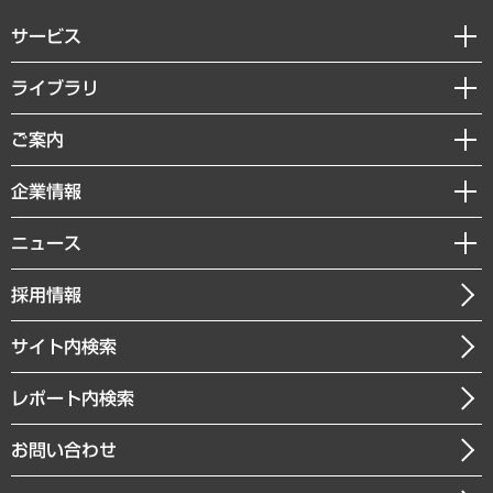
サービス
経営戦略
ライブラリ
組織・人事戦略
経済調査
ご案内
デジタルイノベーション
レポート
国際（グローバルビジネス・開発支援・国際戦略・グローバルヘルス）
セミナー・イベント情報
企業情報
コラム
サステナビリティ（環境・資源・エネルギー・ESG・人権）
MUFGビジネスセミナー
調査・研究報告書
私たちの想い
共生・ダイバーシティ
ニュース
受託案件情報
クローズアップ
社長メッセージ
GRC（ガバナンス・リスク・コンプライアンス）・防災（政策）
その他お申し込み
ニュースリリース
経営用語集
採用情報
会社概要
経済・産業・雇用・労働
調査協力のお願い
お知らせ
受託・受注実績（官公庁関連）
企業理念
医療・介護・福祉・教育・子ども
サイト内検索
メディア掲載・出演
役員一覧
自治体経営・官民協働
寄稿記事
沿革
レポート内検索
まちづくり・観光・交通・スポーツ・スマートシティ
書籍
組織図・本部部室紹介
自然資源・農林水産業・食料システム
お問い合わせ
インドネシア現地法人
決算公告