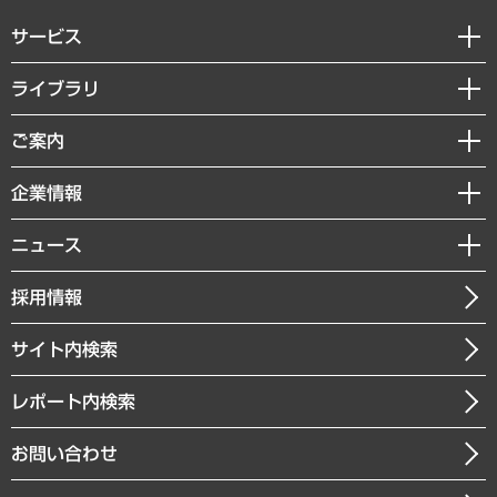
サービス
経営戦略
ライブラリ
組織・人事戦略
経済調査
ご案内
デジタルイノベーション
レポート
国際（グローバルビジネス・開発支援・国際戦略・グローバルヘルス）
セミナー・イベント情報
企業情報
コラム
サステナビリティ（環境・資源・エネルギー・ESG・人権）
MUFGビジネスセミナー
調査・研究報告書
私たちの想い
共生・ダイバーシティ
ニュース
受託案件情報
クローズアップ
社長メッセージ
GRC（ガバナンス・リスク・コンプライアンス）・防災（政策）
その他お申し込み
ニュースリリース
経営用語集
採用情報
会社概要
経済・産業・雇用・労働
調査協力のお願い
お知らせ
受託・受注実績（官公庁関連）
企業理念
医療・介護・福祉・教育・子ども
サイト内検索
メディア掲載・出演
役員一覧
自治体経営・官民協働
寄稿記事
沿革
レポート内検索
まちづくり・観光・交通・スポーツ・スマートシティ
書籍
組織図・本部部室紹介
自然資源・農林水産業・食料システム
お問い合わせ
インドネシア現地法人
決算公告