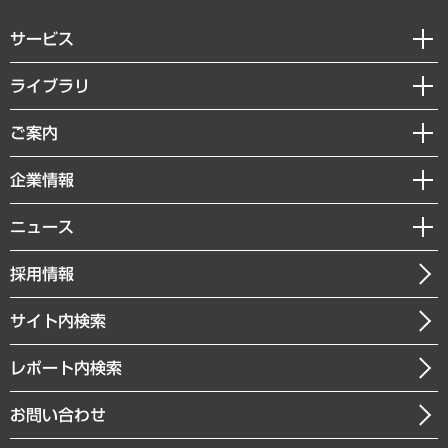
サービス
経営戦略
ライブラリ
組織・人事戦略
経済調査
ご案内
デジタルイノベーション
レポート
国際（グローバルビジネス・開発支援・国際戦略・グローバルヘルス）
セミナー・イベント情報
企業情報
コラム
サステナビリティ（環境・資源・エネルギー・ESG・人権）
MUFGビジネスセミナー
調査・研究報告書
私たちの想い
共生・ダイバーシティ
ニュース
受託案件情報
クローズアップ
社長メッセージ
GRC（ガバナンス・リスク・コンプライアンス）・防災（政策）
その他お申し込み
ニュースリリース
経営用語集
採用情報
会社概要
経済・産業・雇用・労働
調査協力のお願い
お知らせ
受託・受注実績（官公庁関連）
企業理念
医療・介護・福祉・教育・子ども
サイト内検索
メディア掲載・出演
役員一覧
自治体経営・官民協働
寄稿記事
沿革
レポート内検索
まちづくり・観光・交通・スポーツ・スマートシティ
書籍
組織図・本部部室紹介
自然資源・農林水産業・食料システム
お問い合わせ
インドネシア現地法人