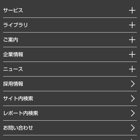
サービス
経営戦略
ライブラリ
組織・人事戦略
経済調査
ご案内
デジタルイノベーション
レポート
国際（グローバルビジネス・開発支援・国際戦略・グローバルヘルス）
セミナー・イベント情報
企業情報
コラム
サステナビリティ（環境・資源・エネルギー・ESG・人権）
MUFGビジネスセミナー
調査・研究報告書
私たちの想い
共生・ダイバーシティ
ニュース
受託案件情報
クローズアップ
社長メッセージ
GRC（ガバナンス・リスク・コンプライアンス）・防災（政策）
その他お申し込み
ニュースリリース
経営用語集
採用情報
会社概要
経済・産業・雇用・労働
調査協力のお願い
お知らせ
受託・受注実績（官公庁関連）
企業理念
医療・介護・福祉・教育・子ども
サイト内検索
メディア掲載・出演
役員一覧
自治体経営・官民協働
寄稿記事
沿革
レポート内検索
まちづくり・観光・交通・スポーツ・スマートシティ
書籍
組織図・本部部室紹介
自然資源・農林水産業・食料システム
お問い合わせ
インドネシア現地法人
決算公告