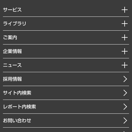
サービス
経営戦略
ライブラリ
組織・人事戦略
経済調査
ご案内
デジタルイノベーション
レポート
国際（グローバルビジネス・開発支援・国際戦略・グローバルヘルス）
セミナー・イベント情報
企業情報
コラム
サステナビリティ（環境・資源・エネルギー・ESG・人権）
MUFGビジネスセミナー
調査・研究報告書
私たちの想い
共生・ダイバーシティ
ニュース
受託案件情報
クローズアップ
社長メッセージ
GRC（ガバナンス・リスク・コンプライアンス）・防災（政策）
その他お申し込み
ニュースリリース
経営用語集
採用情報
会社概要
経済・産業・雇用・労働
調査協力のお願い
お知らせ
受託・受注実績（官公庁関連）
企業理念
医療・介護・福祉・教育・子ども
サイト内検索
メディア掲載・出演
役員一覧
自治体経営・官民協働
寄稿記事
沿革
レポート内検索
まちづくり・観光・交通・スポーツ・スマートシティ
書籍
組織図・本部部室紹介
自然資源・農林水産業・食料システム
お問い合わせ
インドネシア現地法人
決算公告