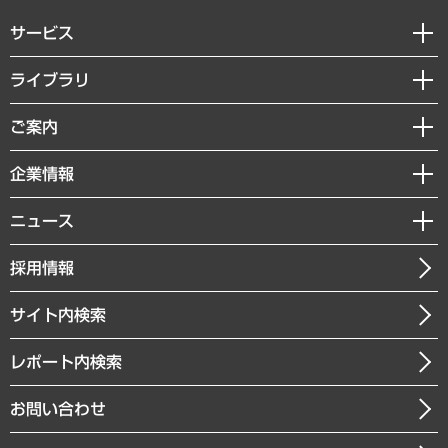
サービス
経営戦略
ライブラリ
組織・人事戦略
経済調査
ご案内
デジタルイノベーション
レポート
国際（グローバルビジネス・開発支援・国際戦略・グローバルヘルス）
セミナー・イベント情報
企業情報
コラム
サステナビリティ（環境・資源・エネルギー・ESG・人権）
MUFGビジネスセミナー
調査・研究報告書
私たちの想い
共生・ダイバーシティ
ニュース
受託案件情報
クローズアップ
社長メッセージ
GRC（ガバナンス・リスク・コンプライアンス）・防災（政策）
その他お申し込み
ニュースリリース
経営用語集
採用情報
会社概要
経済・産業・雇用・労働
調査協力のお願い
お知らせ
受託・受注実績（官公庁関連）
企業理念
医療・介護・福祉・教育・子ども
サイト内検索
メディア掲載・出演
役員一覧
自治体経営・官民協働
寄稿記事
沿革
レポート内検索
まちづくり・観光・交通・スポーツ・スマートシティ
書籍
組織図・本部部室紹介
自然資源・農林水産業・食料システム
お問い合わせ
インドネシア現地法人
決算公告