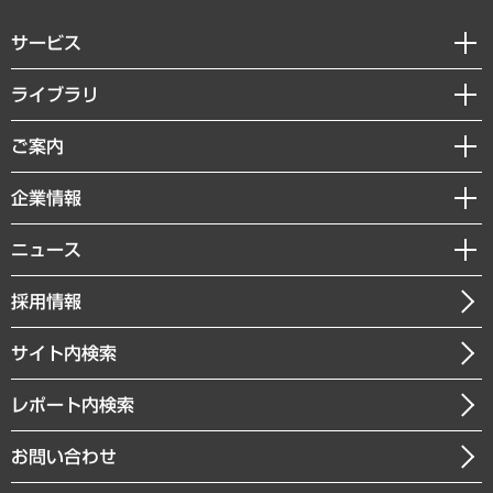
サービス
経営戦略
ライブラリ
組織・人事戦略
経済調査
ご案内
デジタルイノベーション
レポート
国際（グローバルビジネス・開発支援・国際戦略・グローバルヘルス）
セミナー・イベント情報
企業情報
コラム
サステナビリティ（環境・資源・エネルギー・ESG・人権）
MUFGビジネスセミナー
調査・研究報告書
私たちの想い
共生・ダイバーシティ
ニュース
受託案件情報
クローズアップ
社長メッセージ
GRC（ガバナンス・リスク・コンプライアンス）・防災（政策）
その他お申し込み
ニュースリリース
経営用語集
採用情報
会社概要
経済・産業・雇用・労働
調査協力のお願い
お知らせ
受託・受注実績（官公庁関連）
企業理念
医療・介護・福祉・教育・子ども
サイト内検索
メディア掲載・出演
役員一覧
自治体経営・官民協働
寄稿記事
沿革
レポート内検索
まちづくり・観光・交通・スポーツ・スマートシティ
書籍
組織図・本部部室紹介
自然資源・農林水産業・食料システム
お問い合わせ
インドネシア現地法人