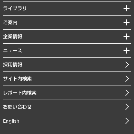
経営戦略
ライブラリ
組織・人事戦略
経済調査
ご案内
デジタルイノベーション
レポート
国際（グローバルビジネス・開発支援・国際戦略・グローバルヘルス）
セミナー・イベント情報
企業情報
コラム
サステナビリティ（環境・資源・エネルギー・ESG・人権）
MUFGビジネスセミナー
調査・研究報告書
私たちの想い
共生・ダイバーシティ
ニュース
受託案件情報
クローズアップ
社長メッセージ
GRC（ガバナンス・リスク・コンプライアンス）・防災（政策）
その他お申し込み
ニュースリリース
経営用語集
採用情報
会社概要
経済・産業・雇用・労働
調査協力のお願い
お知らせ
受託・受注実績（官公庁関連）
企業理念
医療・介護・福祉・教育・子ども
サイト内検索
メディア掲載・出演
役員一覧
自治体経営・官民協働
寄稿記事
沿革
レポート内検索
まちづくり・観光・交通・スポーツ・スマートシティ
書籍
組織図・本部部室紹介
自然資源・農林水産業・食料システム
お問い合わせ
インドネシア現地法人
決算公告
English
業績ハイライト