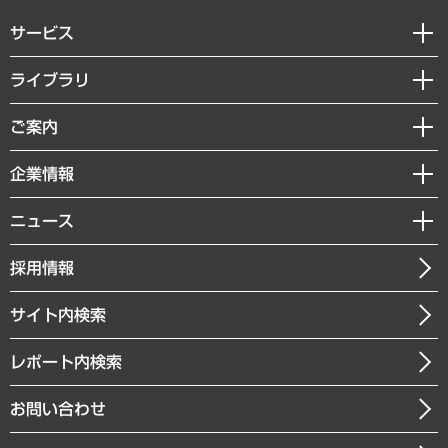
サービス
経営戦略
ライブラリ
組織・人事戦略
経済調査
ご案内
デジタルイノベーション
レポート
国際（グローバルビジネス・開発支援・国際戦略・グローバルヘルス）
セミナー・イベント情報
企業情報
コラム
サステナビリティ（環境・資源・エネルギー・ESG・人権）
MUFGビジネスセミナー
調査・研究報告書
私たちの想い
共生・ダイバーシティ
ニュース
受託案件情報
クローズアップ
社長メッセージ
GRC（ガバナンス・リスク・コンプライアンス）・防災（政策）
その他お申し込み
ニュースリリース
経営用語集
採用情報
会社概要
経済・産業・雇用・労働
調査協力のお願い
お知らせ
受託・受注実績（官公庁関連）
企業理念
医療・介護・福祉・教育・子ども
サイト内検索
メディア掲載・出演
役員一覧
自治体経営・官民協働
寄稿記事
沿革
レポート内検索
まちづくり・観光・交通・スポーツ・スマートシティ
書籍
組織図・本部部室紹介
自然資源・農林水産業・食料システム
お問い合わせ
インドネシア現地法人
決算公告