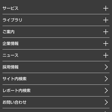
サービス
経営戦略
ライブラリ
組織・人事戦略
経済調査
ご案内
デジタルイノベーション
レポート
国際（グローバルビジネス・開発支援・国際戦略・グローバルヘルス）
セミナー・イベント情報
企業情報
コラム
サステナビリティ（環境・資源・エネルギー・ESG・人権）
MUFGビジネスセミナー
調査・研究報告書
私たちの想い
共生・ダイバーシティ
ニュース
受託案件情報
クローズアップ
社長メッセージ
GRC（ガバナンス・リスク・コンプライアンス）・防災（政策）
その他お申し込み
ニュースリリース
経営用語集
採用情報
会社概要
経済・産業・雇用・労働
調査協力のお願い
お知らせ
受託・受注実績（官公庁関連）
企業理念
医療・介護・福祉・教育・子ども
サイト内検索
メディア掲載・出演
役員一覧
自治体経営・官民協働
寄稿記事
沿革
レポート内検索
まちづくり・観光・交通・スポーツ・スマートシティ
書籍
組織図・本部部室紹介
自然資源・農林水産業・食料システム
お問い合わせ
インドネシア現地法人
決算公告