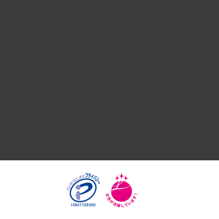
デジタルイノベーション
国際（グローバルビジネス・開発支援・国際戦略・グローバル
サステナビリティ（環境・資源・エネルギー・ESG・人権）
共生・ダイバーシティ
GRC（ガバナンス・リスク・コンプライアンス）・防災（政策
経済・産業・雇用・労働
医療・介護・福祉・教育・子ども
自治体経営・官民協働
まちづくり・観光・交通・スポーツ・スマートシティ
自然資源・農林水産業・食料システム