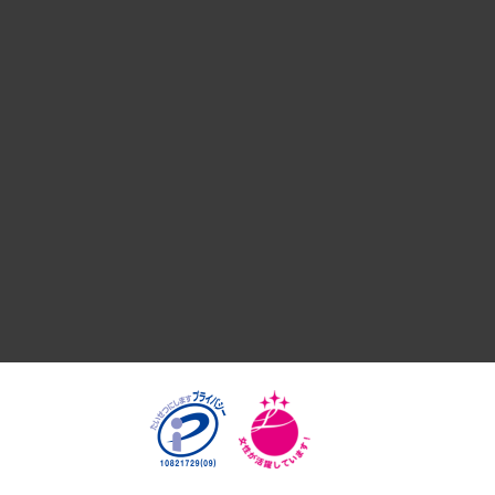
デジタルイノベーション
国際（グローバルビジネス・開発支援・国際戦略・グローバル
サステナビリティ（環境・資源・エネルギー・ESG・人権）
共生・ダイバーシティ
GRC（ガバナンス・リスク・コンプライアンス）・防災（政策
経済・産業・雇用・労働
医療・介護・福祉・教育・子ども
自治体経営・官民協働
まちづくり・観光・交通・スポーツ・スマートシティ
自然資源・農林水産業・食料システム