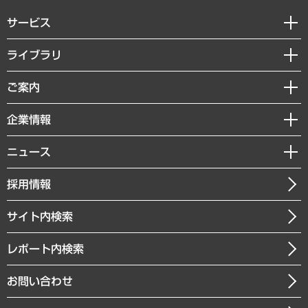
サービス
経営戦略
ライブラリ
組織・人事戦略
経済調査
ご案内
デジタルイノベーション
レポート
国際（グローバルビジネス・開発支援・国際戦略・グローバルヘルス）
セミナー・イベント情報
企業情報
コラム
サステナビリティ（環境・資源・エネルギー・ESG・人権）
MUFGビジネスセミナー
調査・研究報告書
私たちの想い
共生・ダイバーシティ
ニュース
受託案件情報
クローズアップ
社長メッセージ
GRC（ガバナンス・リスク・コンプライアンス）・防災（政策）
その他お申し込み
ニュースリリース
経営用語集
採用情報
会社概要
経済・産業・雇用・労働
調査協力のお願い
お知らせ
受託・受注実績（官公庁関連）
企業理念
医療・介護・福祉・教育・子ども
サイト内検索
メディア掲載・出演
役員一覧
自治体経営・官民協働
寄稿記事
沿革
レポート内検索
まちづくり・観光・交通・スポーツ・スマートシティ
書籍
組織図・本部部室紹介
自然資源・農林水産業・食料システム
お問い合わせ
インドネシア現地法人
決算公告