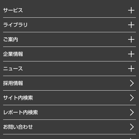
サービス
経営戦略
ライブラリ
組織・人事戦略
経済調査
ご案内
デジタルイノベーション
レポート
国際（グローバルビジネス・開発支援・国際戦略・グローバルヘルス）
セミナー・イベント情報
企業情報
コラム
サステナビリティ（環境・資源・エネルギー・ESG・人権）
MUFGビジネスセミナー
調査・研究報告書
私たちの想い
共生・ダイバーシティ
ニュース
受託案件情報
クローズアップ
社長メッセージ
GRC（ガバナンス・リスク・コンプライアンス）・防災（政策）
その他お申し込み
ニュースリリース
経営用語集
採用情報
会社概要
経済・産業・雇用・労働
調査協力のお願い
お知らせ
受託・受注実績（官公庁関連）
企業理念
医療・介護・福祉・教育・子ども
サイト内検索
メディア掲載・出演
役員一覧
自治体経営・官民協働
寄稿記事
沿革
レポート内検索
まちづくり・観光・交通・スポーツ・スマートシティ
書籍
組織図・本部部室紹介
自然資源・農林水産業・食料システム
お問い合わせ
インドネシア現地法人
決算公告