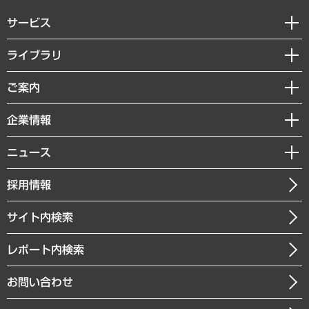
サービス
経営戦略
ライブラリ
組織・人事戦略
経済調査
ご案内
デジタルイノベーション
レポート
国際（グローバルビジネス・開発支援・国際戦略・グローバルヘルス）
セミナー・イベント情報
企業情報
コラム
サステナビリティ（環境・資源・エネルギー・ESG・人権）
MUFGビジネスセミナー
調査・研究報告書
私たちの想い
共生・ダイバーシティ
ニュース
受託案件情報
クローズアップ
社長メッセージ
GRC（ガバナンス・リスク・コンプライアンス）・防災（政策）
その他お申し込み
ニュースリリース
経営用語集
採用情報
会社概要
経済・産業・雇用・労働
調査協力のお願い
お知らせ
受託・受注実績（官公庁関連）
企業理念
医療・介護・福祉・教育・子ども
サイト内検索
メディア掲載・出演
役員一覧
自治体経営・官民協働
寄稿記事
沿革
レポート内検索
まちづくり・観光・交通・スポーツ・スマートシティ
書籍
組織図・本部部室紹介
自然資源・農林水産業・食料システム
お問い合わせ
インドネシア現地法人
決算公告