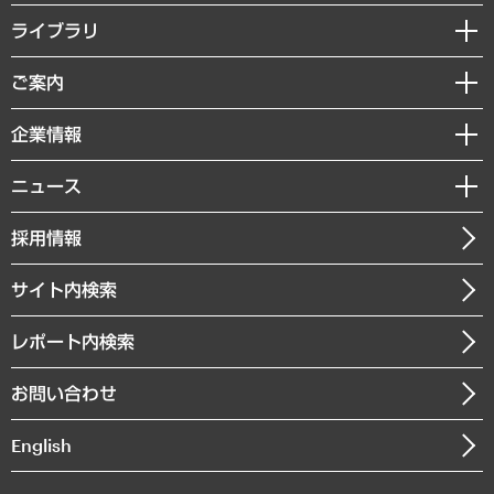
経営戦略
ライブラリ
組織・人事戦略
経済調査
ご案内
デジタルイノベーション
レポート
国際（グローバルビジネス・開発支援・国際戦略・グローバルヘルス）
セミナー・イベント情報
企業情報
コラム
サステナビリティ（環境・資源・エネルギー・ESG・人権）
MUFGビジネスセミナー
調査・研究報告書
私たちの想い
共生・ダイバーシティ
ニュース
受託案件情報
クローズアップ
社長メッセージ
GRC（ガバナンス・リスク・コンプライアンス）・防災（政策）
その他お申し込み
ニュースリリース
経営用語集
採用情報
会社概要
経済・産業・雇用・労働
調査協力のお願い
お知らせ
受託・受注実績（官公庁関連）
企業理念
医療・介護・福祉・教育・子ども
サイト内検索
メディア掲載・出演
役員一覧
自治体経営・官民協働
寄稿記事
沿革
レポート内検索
まちづくり・観光・交通・スポーツ・スマートシティ
書籍
組織図・本部部室紹介
自然資源・農林水産業・食料システム
お問い合わせ
インドネシア現地法人
決算公告
English
業績ハイライト