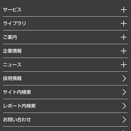
サービス
経営戦略
ライブラリ
組織・人事戦略
経済調査
ご案内
デジタルイノベーション
レポート
国際（グローバルビジネス・開発支援・国際戦略・グローバルヘルス）
セミナー・イベント情報
企業情報
コラム
サステナビリティ（環境・資源・エネルギー・ESG・人権）
MUFGビジネスセミナー
調査・研究報告書
私たちの想い
共生・ダイバーシティ
ニュース
受託案件情報
クローズアップ
社長メッセージ
GRC（ガバナンス・リスク・コンプライアンス）・防災（政策）
その他お申し込み
ニュースリリース
経営用語集
採用情報
会社概要
経済・産業・雇用・労働
調査協力のお願い
お知らせ
受託・受注実績（官公庁関連）
企業理念
医療・介護・福祉・教育・子ども
サイト内検索
メディア掲載・出演
役員一覧
自治体経営・官民協働
寄稿記事
沿革
レポート内検索
まちづくり・観光・交通・スポーツ・スマートシティ
書籍
組織図・本部部室紹介
自然資源・農林水産業・食料システム
お問い合わせ
インドネシア現地法人
決算公告