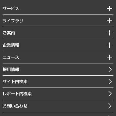
サービス
経営戦略
ライブラリ
組織・人事戦略
経済調査
ご案内
デジタルイノベーション
レポート
国際（グローバルビジネス・開発支援・国際戦略・グローバルヘルス）
セミナー・イベント情報
企業情報
コラム
サステナビリティ（環境・資源・エネルギー・ESG・人権）
MUFGビジネスセミナー
調査・研究報告書
私たちの想い
共生・ダイバーシティ
ニュース
受託案件情報
クローズアップ
社長メッセージ
GRC（ガバナンス・リスク・コンプライアンス）・防災（政策）
その他お申し込み
ニュースリリース
経営用語集
採用情報
会社概要
経済・産業・雇用・労働
調査協力のお願い
お知らせ
受託・受注実績（官公庁関連）
企業理念
医療・介護・福祉・教育・子ども
サイト内検索
メディア掲載・出演
役員一覧
自治体経営・官民協働
寄稿記事
沿革
レポート内検索
まちづくり・観光・交通・スポーツ・スマートシティ
書籍
組織図・本部部室紹介
自然資源・農林水産業・食料システム
お問い合わせ
インドネシア現地法人
決算公告