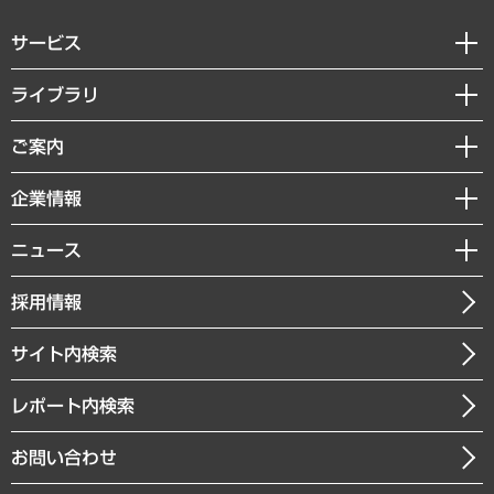
サービス
経営戦略
ライブラリ
組織・人事戦略
経済調査
ご案内
デジタルイノベーション
レポート
国際（グローバルビジネス・開発支援・国際戦略・グローバルヘルス）
セミナー・イベント情報
企業情報
コラム
サステナビリティ（環境・資源・エネルギー・ESG・人権）
MUFGビジネスセミナー
調査・研究報告書
私たちの想い
共生・ダイバーシティ
ニュース
受託案件情報
クローズアップ
社長メッセージ
GRC（ガバナンス・リスク・コンプライアンス）・防災（政策）
その他お申し込み
ニュースリリース
経営用語集
採用情報
会社概要
経済・産業・雇用・労働
調査協力のお願い
お知らせ
受託・受注実績（官公庁関連）
企業理念
医療・介護・福祉・教育・子ども
サイト内検索
メディア掲載・出演
役員一覧
自治体経営・官民協働
寄稿記事
沿革
レポート内検索
まちづくり・観光・交通・スポーツ・スマートシティ
書籍
組織図・本部部室紹介
自然資源・農林水産業・食料システム
お問い合わせ
インドネシア現地法人