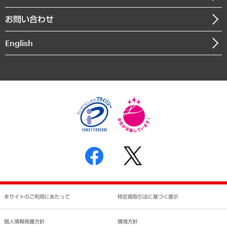
書籍
組織図・本部部室紹介
自然資源・農林水産業・食料システム
お問い合わせ
インドネシア現地法人
決算公告
English
業績ハイライト
アクセスマップ
個人情報保護方針
環境方針
サステナビリティ
特定商取引法に基づく表示
SNSアカウントコミュニティガイドライン
反社会的勢力に対する基本方針
個人情報の取り扱いについて
書面による個人情報の開示等の請求の手続きについて
本サイトのご利用にあたって
特定商取引法に基づく提示
個人情報保護方針
環境方針