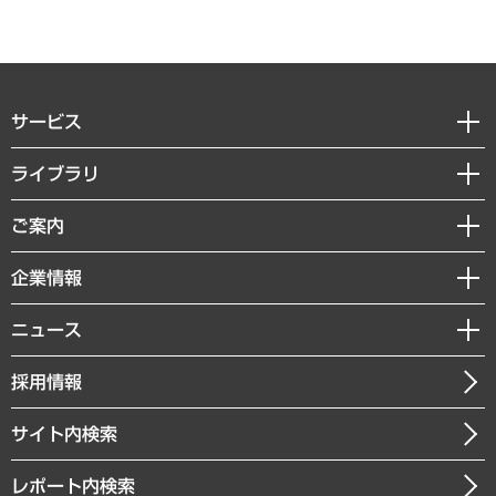
サービス
経営戦略
ライブラリ
組織・人事戦略
経済調査
ご案内
デジタルイノベーション
レポート
国際（グローバルビジネス・開発支援・国際戦略・グローバルヘルス）
セミナー・イベント情報
企業情報
コラム
サステナビリティ（環境・資源・エネルギー・ESG・人権）
MUFGビジネスセミナー
調査・研究報告書
私たちの想い
共生・ダイバーシティ
ニュース
受託案件情報
クローズアップ
社長メッセージ
GRC（ガバナンス・リスク・コンプライアンス）・防災（政策）
その他お申し込み
ニュースリリース
経営用語集
採用情報
会社概要
経済・産業・雇用・労働
調査協力のお願い
お知らせ
受託・受注実績（官公庁関連）
企業理念
医療・介護・福祉・教育・子ども
サイト内検索
メディア掲載・出演
役員一覧
自治体経営・官民協働
寄稿記事
沿革
レポート内検索
まちづくり・観光・交通・スポーツ・スマートシティ