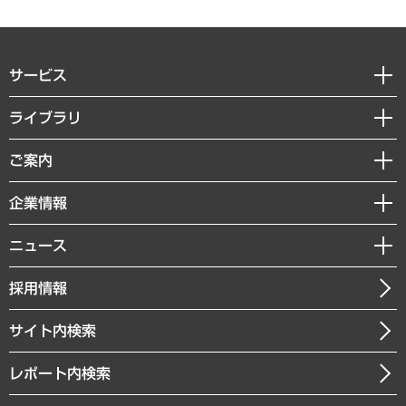
サービス
経営戦略
ライブラリ
組織・人事戦略
経済調査
ご案内
デジタルイノベーション
レポート
国際（グローバルビジネス・開発支援・国際戦略・グローバルヘルス）
セミナー・イベント情報
企業情報
コラム
サステナビリティ（環境・資源・エネルギー・ESG・人権）
MUFGビジネスセミナー
調査・研究報告書
私たちの想い
共生・ダイバーシティ
ニュース
受託案件情報
クローズアップ
社長メッセージ
GRC（ガバナンス・リスク・コンプライアンス）・防災（政策）
その他お申し込み
ニュースリリース
経営用語集
採用情報
会社概要
経済・産業・雇用・労働
調査協力のお願い
お知らせ
受託・受注実績（官公庁関連）
企業理念
医療・介護・福祉・教育・子ども
サイト内検索
メディア掲載・出演
役員一覧
自治体経営・官民協働
寄稿記事
沿革
レポート内検索
まちづくり・観光・交通・スポーツ・スマートシティ
書籍
組織図・本部部室紹介
自然資源・農林水産業・食料システム