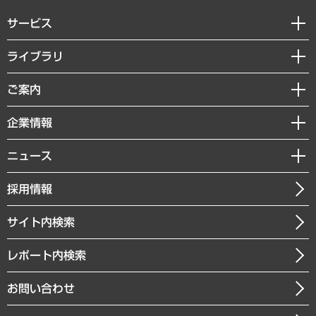
サービス
経営戦略
ライブラリ
組織・人事戦略
経済調査
ご案内
デジタルイノベーション
レポート
国際（グローバルビジネス・開発支援・国際戦略・グローバルヘルス）
セミナー・イベント情報
企業情報
コラム
サステナビリティ（環境・資源・エネルギー・ESG・人権）
MUFGビジネスセミナー
調査・研究報告書
私たちの想い
共生・ダイバーシティ
ニュース
受託案件情報
クローズアップ
社長メッセージ
GRC（ガバナンス・リスク・コンプライアンス）・防災（政策）
その他お申し込み
ニュースリリース
経営用語集
採用情報
会社概要
経済・産業・雇用・労働
調査協力のお願い
お知らせ
受託・受注実績（官公庁関連）
企業理念
医療・介護・福祉・教育・子ども
サイト内検索
メディア掲載・出演
役員一覧
自治体経営・官民協働
寄稿記事
沿革
レポート内検索
まちづくり・観光・交通・スポーツ・スマートシティ
書籍
組織図・本部部室紹介
自然資源・農林水産業・食料システム
お問い合わせ
インドネシア現地法人
決算公告