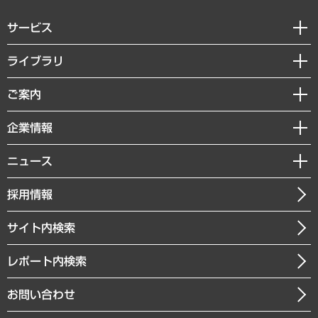
サービス
経営戦略
ライブラリ
組織・人事戦略
経済調査
ご案内
デジタルイノベーション
レポート
国際（グローバルビジネス・開発支援・国際戦略・グローバルヘルス）
セミナー・イベント情報
企業情報
コラム
サステナビリティ（環境・資源・エネルギー・ESG・人権）
MUFGビジネスセミナー
調査・研究報告書
私たちの想い
共生・ダイバーシティ
ニュース
受託案件情報
クローズアップ
社長メッセージ
GRC（ガバナンス・リスク・コンプライアンス）・防災（政策）
その他お申し込み
ニュースリリース
経営用語集
採用情報
会社概要
経済・産業・雇用・労働
調査協力のお願い
お知らせ
受託・受注実績（官公庁関連）
企業理念
医療・介護・福祉・教育・子ども
サイト内検索
メディア掲載・出演
役員一覧
自治体経営・官民協働
寄稿記事
沿革
レポート内検索
まちづくり・観光・交通・スポーツ・スマートシティ
書籍
組織図・本部部室紹介
自然資源・農林水産業・食料システム
お問い合わせ
インドネシア現地法人