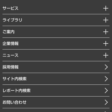
サービス
経営戦略
ライブラリ
組織・人事戦略
経済調査
ご案内
デジタルイノベーション
レポート
国際（グローバルビジネス・開発支援・国際戦略・グローバルヘルス）
セミナー・イベント情報
企業情報
コラム
サステナビリティ（環境・資源・エネルギー・ESG・人権）
MUFGビジネスセミナー
調査・研究報告書
私たちの想い
共生・ダイバーシティ
ニュース
受託案件情報
クローズアップ
社長メッセージ
GRC（ガバナンス・リスク・コンプライアンス）・防災（政策）
その他お申し込み
ニュースリリース
経営用語集
採用情報
会社概要
経済・産業・雇用・労働
調査協力のお願い
お知らせ
受託・受注実績（官公庁関連）
企業理念
医療・介護・福祉・教育・子ども
サイト内検索
メディア掲載・出演
役員一覧
自治体経営・官民協働
寄稿記事
沿革
レポート内検索
まちづくり・観光・交通・スポーツ・スマートシティ
書籍
組織図・本部部室紹介
自然資源・農林水産業・食料システム
お問い合わせ
インドネシア現地法人
決算公告