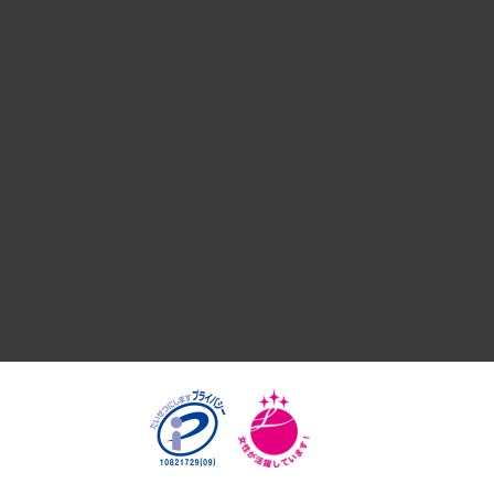
デジタルイノベーション
国際（グローバルビジネス・開発支援・国際戦略・グローバル
サステナビリティ（環境・資源・エネルギー・ESG・人権）
共生・ダイバーシティ
GRC（ガバナンス・リスク・コンプライアンス）・防災（政策
経済・産業・雇用・労働
医療・介護・福祉・教育・子ども
自治体経営・官民協働
まちづくり・観光・交通・スポーツ・スマートシティ
自然資源・農林水産業・食料システム