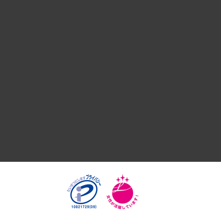
デジタルイノベーション
国際（グローバルビジネス・開発支援・国際戦略・グローバル
サステナビリティ（環境・資源・エネルギー・ESG・人権）
共生・ダイバーシティ
GRC（ガバナンス・リスク・コンプライアンス）・防災（政策
経済・産業・雇用・労働
医療・介護・福祉・教育・子ども
自治体経営・官民協働
まちづくり・観光・交通・スポーツ・スマートシティ
自然資源・農林水産業・食料システム