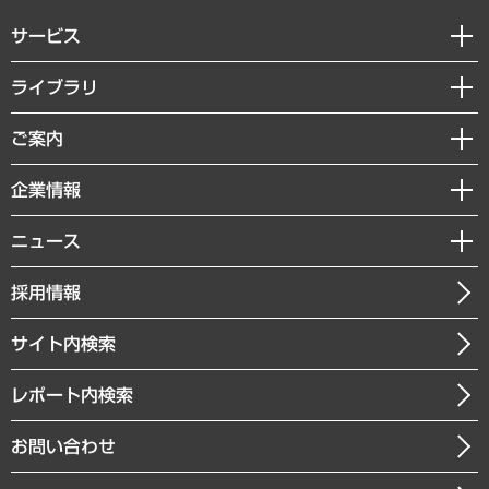
サービス
経営戦略
ライブラリ
組織・人事戦略
経済調査
ご案内
デジタルイノベーション
レポート
国際（グローバルビジネス・開発支援・国際戦略・グローバルヘルス）
セミナー・イベント情報
企業情報
コラム
サステナビリティ（環境・資源・エネルギー・ESG・人権）
MUFGビジネスセミナー
調査・研究報告書
私たちの想い
共生・ダイバーシティ
ニュース
受託案件情報
クローズアップ
社長メッセージ
GRC（ガバナンス・リスク・コンプライアンス）・防災（政策）
その他お申し込み
ニュースリリース
経営用語集
採用情報
会社概要
経済・産業・雇用・労働
調査協力のお願い
お知らせ
受託・受注実績（官公庁関連）
企業理念
医療・介護・福祉・教育・子ども
サイト内検索
メディア掲載・出演
役員一覧
自治体経営・官民協働
寄稿記事
沿革
レポート内検索
まちづくり・観光・交通・スポーツ・スマートシティ
書籍
組織図・本部部室紹介
自然資源・農林水産業・食料システム
お問い合わせ
インドネシア現地法人
決算公告